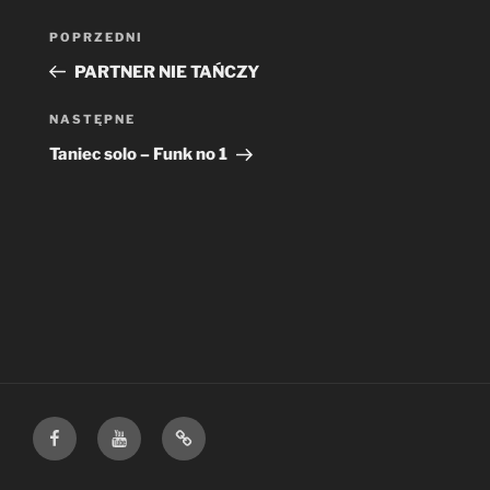
Nawigacja
Poprzedni
POPRZEDNI
wpisu
wpis
PARTNER NIE TAŃCZY
Następny
NASTĘPNE
wpis
Taniec solo – Funk no 1
Facebook
YouTube
Google