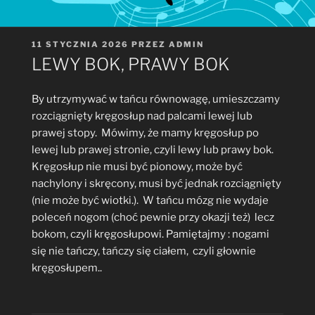
OPUBLIKOWANE
11 STYCZNIA 2026
PRZEZ
ADMIN
W
LEWY BOK, PRAWY BOK
By utrzymywać w tańcu równowagę, umieszczamy
rozciągnięty kręgosłup nad palcami lewej lub
prawej stopy. Mówimy, że mamy kręgosłup po
lewej lub prawej stronie, czyli lewy lub prawy bok.
Kręgosłup nie musi być pionowy, może być
nachylony i skręcony, musi być jednak rozciągnięty
(nie może być wiotki.). W tańcu mózg nie wydaje
poleceń nogom (choć pewnie przy okazji też) lecz
bokom, czyli kręgosłupowi. Pamiętajmy : nogami
się nie tańczy, tańczy się ciałem, czyli głownie
kręgosłupem..