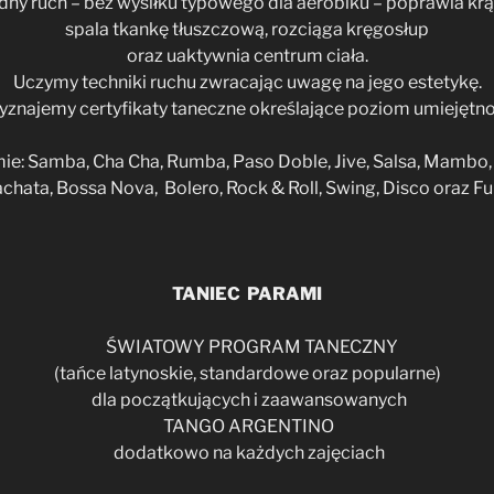
ny ruch – bez wysiłku typowego dla aerobiku – poprawia krą
spala tkankę tłuszczową, rozciąga kręgosłup
oraz uaktywnia centrum ciała.
Uczymy techniki ruchu zwracając uwagę na jego estetykę.
yznajemy certyfikaty taneczne określające poziom umiejętno
e: Samba, Cha Cha, Rumba, Paso Doble, Jive, Salsa, Mambo
chata, Bossa Nova, Bolero, Rock & Roll, Swing, Disco oraz F
TANIEC PARAMI
ŚWIATOWY PROGRAM TANECZNY
(tańce latynoskie, standardowe oraz popularne)
dla początkujących i zaawansowanych
TANGO ARGENTINO
dodatkowo na każdych zajęciach