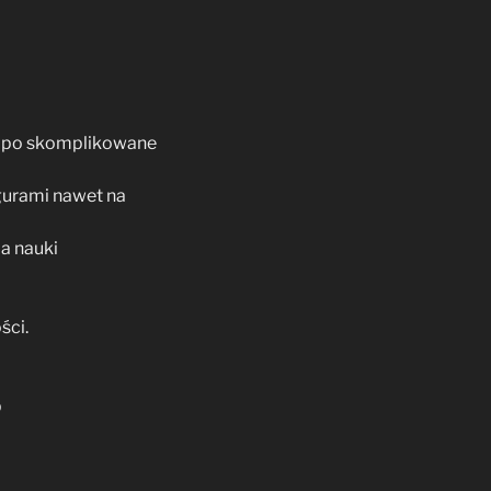
h po skomplikowane
gurami nawet na
a nauki
ści.
p