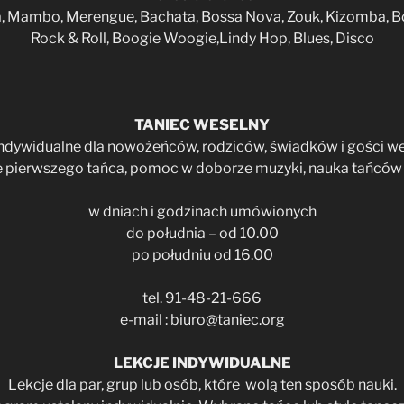
a, Mambo, Merengue, Bachata, Bossa Nova, Zouk, Kizomba, Bo
Rock & Roll, Boogie Woogie,Lindy Hop, Blues, Disco
TANIEC WESELNY
indywidualne dla nowożeńców, rodziców, świadków i gości we
 pierwszego tańca, pomoc w doborze muzyki, nauka tańców 
w dniach i godzinach umówionych
do południa – od 10.00
po południu od 16.00
tel. 91-48-21-666
e-mail : biuro@taniec.org
LEKCJE INDYWIDUALNE
Lekcje dla par, grup lub osób, które wolą ten sposób nauki.