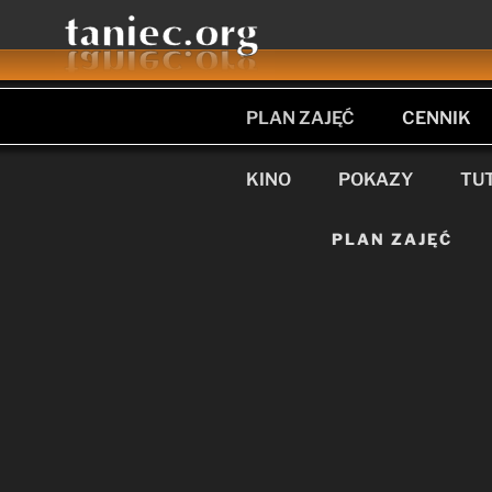
Przejdź
do
treści
PLAN ZAJĘĆ
CENNIK
KINO
POKAZY
TU
PLAN ZAJĘĆ