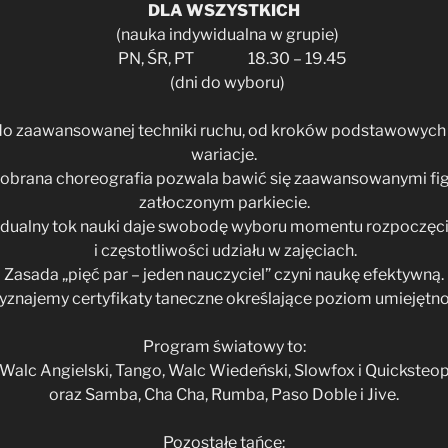
DLA WSZYSTKICH
(nauka indywidualna w grupie)
PN, ŚR, PT 18.30 – 19.45
(dni do wyboru)
 do zaawansowanej techniki ruchu, od kroków podstawowyc
wariacje.
brana choreogra­fia pozwala bawić się zaawansowanymi fi
zatłoczonym parkiecie.
dualny tok nauki daje swobodę wyboru momentu rozpoczęci
i częstotliwości udziału w zajęciach.
Zasada „pięć par – jeden nauczyciel” czyni naukę efektywną.
yznajemy certyfikaty taneczne określające poziom umiejętno
Program światowy to:
Walc Angielski, Tango, Walc Wiedeński, Slowfox i Quicksteo
oraz Samba, Cha Cha, Rumba, Paso Doble i Jive.
Pozostałe tańce: