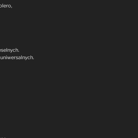
lero,
selnych.
uniwersalnych.