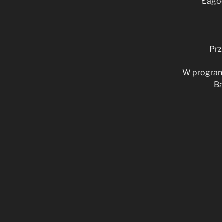
Łagod
Prz
W programi
Ba