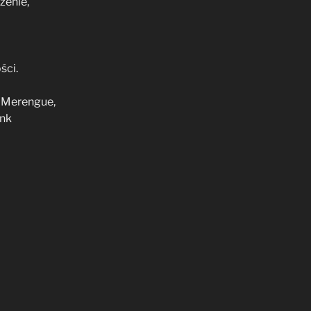
żenie,
ści.
, Merengue,
unk