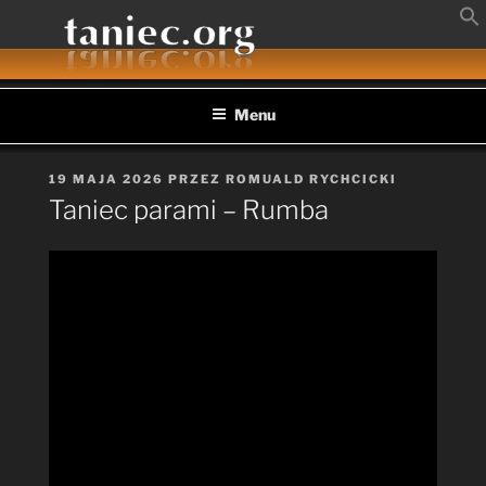
Przejdź
do
treści
Menu
OPUBLIKOWANE
19 MAJA 2026
PRZEZ
ROMUALD RYCHCICKI
W
Taniec parami – Rumba