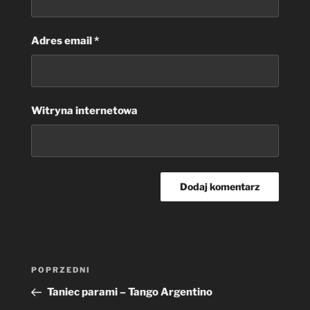
Adres email
*
Witryna internetowa
Nawigacja
Poprzedni
POPRZEDNI
wpisu
wpis
Taniec parami – Tango Argentino