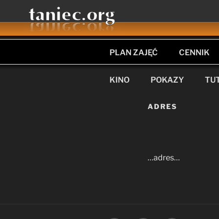
Przejdź
do
treści
PLAN ZAJĘĆ
CENNIK
KINO
POKAZY
TU
ADRES
…adres…